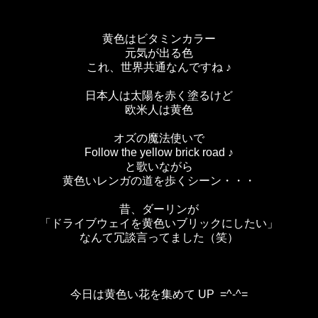
黄色はビタミンカラー
元気が出る色
これ、世界共通なんですね ♪
日本人は太陽を赤く塗るけど
欧米人は黄色
オズの魔法使いで
Follow the yellow brick road ♪
と歌いながら
黄色いレンガの道を歩くシーン・・・
昔、ダーリンが
「ドライブウェイを
黄色いブリックにしたい」
なんて冗談言ってました（笑）
今日は黄色い花を集めて UP =^-^=